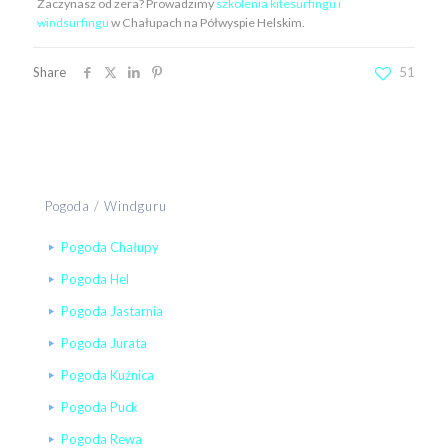
Zaczynasz od zera? Prowadzimy
szkolenia kitesurfingu i
windsurfingu
w Chałupach na Półwyspie Helskim.
Share
51
Pogoda / Windguru
Pogoda Chałupy
Pogoda Hel
Pogoda Jastarnia
Pogoda Jurata
Pogoda Kuźnica
Pogoda Puck
Pogoda Rewa