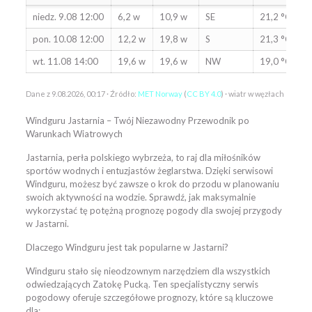
Prognoza wiatru dla spotu Jastarnia
niedz. 9.08 12:00
6,2 w
10,9 w
SE
21,2 °C
pon. 10.08 12:00
12,2 w
19,8 w
S
21,3 °C
wt. 11.08 14:00
19,6 w
19,6 w
NW
19,0 °C
Dane z 9.08.2026, 00:17 · Źródło:
MET Norway
(
CC BY 4.0
) · wiatr w węzłach
Windguru Jastarnia – Twój Niezawodny Przewodnik po
Warunkach Wiatrowych
Jastarnia, perła polskiego wybrzeża, to raj dla miłośników
sportów wodnych i entuzjastów żeglarstwa. Dzięki serwisowi
Windguru, możesz być zawsze o krok do przodu w planowaniu
swoich aktywności na wodzie. Sprawdź, jak maksymalnie
wykorzystać tę potężną prognozę pogody dla swojej przygody
w Jastarni.
Dlaczego Windguru jest tak popularne w Jastarni?
Windguru stało się nieodzownym narzędziem dla wszystkich
odwiedzających Zatokę Pucką. Ten specjalistyczny serwis
pogodowy oferuje szczegółowe prognozy, które są kluczowe
dla: