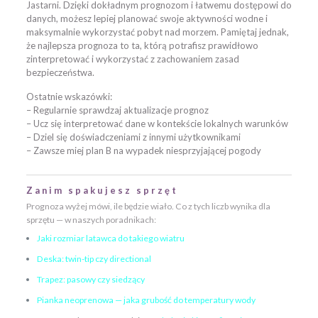
Jastarni. Dzięki dokładnym prognozom i łatwemu dostępowi do
danych, możesz lepiej planować swoje aktywności wodne i
maksymalnie wykorzystać pobyt nad morzem. Pamiętaj jednak,
że najlepsza prognoza to ta, którą potrafisz prawidłowo
zinterpretować i wykorzystać z zachowaniem zasad
bezpieczeństwa.
Ostatnie wskazówki:
– Regularnie sprawdzaj aktualizacje prognoz
– Ucz się interpretować dane w kontekście lokalnych warunków
– Dziel się doświadczeniami z innymi użytkownikami
– Zawsze miej plan B na wypadek niesprzyjającej pogody
Zanim spakujesz sprzęt
Prognoza wyżej mówi, ile będzie wiało. Co z tych liczb wynika dla
sprzętu — w naszych poradnikach:
Jaki rozmiar latawca do takiego wiatru
Deska: twin-tip czy directional
Trapez: pasowy czy siedzący
Pianka neoprenowa — jaka grubość do temperatury wody