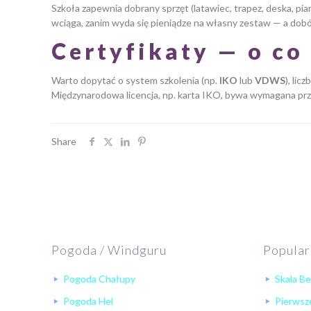
Szkoła zapewnia dobrany sprzęt (latawiec, trapez, deska, pi
wciąga, zanim wyda się pieniądze na własny zestaw — a dob
Certyfikaty — o co
Warto dopytać o system szkolenia (np.
IKO
lub
VDWS
), lic
Międzynarodowa licencja, np. karta IKO, bywa wymagana prz
Share
Pogoda / Windguru
Popular
Pogoda Chałupy
Skala B
Pogoda Hel
Pierwsze