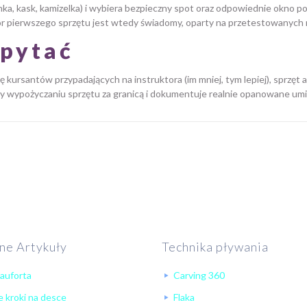
anka, kask, kamizelka) i wybiera bezpieczny spot oraz odpowiednie okno 
ór pierwszego sprzętu jest wtedy świadomy, oparty na przetestowanych 
 pytać
zbę kursantów przypadających na instruktora (im mniej, tym lepiej), sprzęt
y wypożyczaniu sprzętu za granicą i dokumentuje realnie opanowane umi
ne Artykuły
Technika pływania
eauforta
Carving 360
 kroki na desce
Flaka