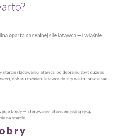
warto?
a oparta na realnej sile latawca — i właśnie
y starcie i lądowaniu latawca, po dobraniu zbyt dużego
ower), doboru rozmiaru latawca do siły wiatru oraz zasad
oryguje błędy — sterowanie latawcem jedną ręką,
ia na starcie.
dobry