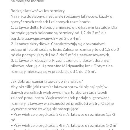
na mniejsze modele.
Rodzaje latawców i ich rozmiary
Na rynku dostępnych jest wiele rodzajów latawców, każdy o
specyficznych cechach i zalecanych rozmiarach:
1. Latawce delta: Najpopularniejsze, o trójkątnym kształcie. Dla
początkujących polecane są rozmiary od 1,2 do 2 m², dla
bardziej zaawansowanych – od 2 do 4 m².
2. Latawce skrzydłowe: Charakteryzują się doskonałymi
osiągami i stabilnością w locie. Zalecane rozmiary to od 1,5 do 3
m² dla początkujących i od 3 do 5 m² dla zaawansowanych.
3. Latawce akrobacyjne: Przeznaczone dla doświadczonych
pilotów, oferują dużą zwrotność i dynamikę lotu. Optymalne
rozmiary mieszczą się w przedziale od 1 do 2,5 m².
Jak dobrać rozmiar latawca do siły wiatru?
Aby określić, jaki rozmiar latawca sprawdzi się najlepiej w
danych warunkach wiatrowych, warto skorzystać z tabeli
zaleceń producenta. Większość marek podaje sugerowane
rozmiary latawców w zależności od prędkości wiatru. Ogólne
wytyczne przedstawiają się następująco:
– Przy wietrze o prędkości 2-5 m/s: latawce o rozmiarze 1,5-3
m²
– Przy wietrze o prędkości 5-8 m/s: latawce o rozmiarze 1-2 m²