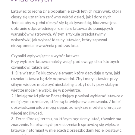
Latawiec to jedna z najpopularniejszych letnich rozrywek, która
cieszy się uznaniem zarówno wśród dzieci, jak i dorosłych.
Jednak aby w pełni cieszyć się tą aktywnością, kluczowe jest
dobranie odpowiedniego rozmiaru latawca do panujących
warunków wiatrowych. W tym artykule przedstawimy
wskazówki, jak wybrać idealny latawiec, który zapewni
niezapomniane wrażenia podczas lotu.
Czynniki wpływające na wybór latawca
Przy wyborze latawca należy wziąć pod uwagę kilka istotnych
czynników, takich jak:
1. Siła wiatru: To kluczowy element, który decyduje o tym, jaki
rozmiar latawca będzie odpowiedni. Zbyt mały latawiec przy
silnym wietrze może być niestabilny, a zbyt duży przy słabym
wietrze może nie wzbić się w powietrze.
2. Umiejętności pilota: Początkujący powinni wybierać latawce o
mniejszym rozmiarze, które są łatwiejsze w sterowaniu. Z kolei
doświadczeni piloci mogą sięgać po większe modele, oferujące
więcej możliwości.
3. Teren: Rodzaj terenu, na którym będziemy latać, również ma
znaczenie. Na otwartych przestrzeniach sprawdzą się większe
latawce, natomiast w miejscach z przeszkodami lepiej postawić