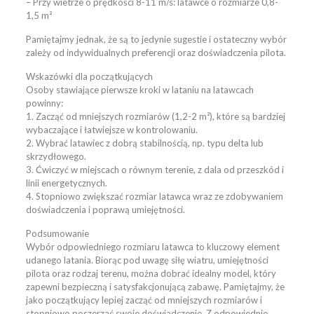
– Przy wietrze o prędkości 8-11 m/s: latawce o rozmiarze 0,8-
1,5 m²
Pamiętajmy jednak, że są to jedynie sugestie i ostateczny wybór
zależy od indywidualnych preferencji oraz doświadczenia pilota.
Wskazówki dla początkujących
Osoby stawiające pierwsze kroki w lataniu na latawcach
powinny:
1. Zacząć od mniejszych rozmiarów (1,2-2 m²), które są bardziej
wybaczające i łatwiejsze w kontrolowaniu.
2. Wybrać latawiec z dobrą stabilnością, np. typu delta lub
skrzydłowego.
3. Ćwiczyć w miejscach o równym terenie, z dala od przeszkód i
linii energetycznych.
4. Stopniowo zwiększać rozmiar latawca wraz ze zdobywaniem
doświadczenia i poprawą umiejętności.
Podsumowanie
Wybór odpowiedniego rozmiaru latawca to kluczowy element
udanego latania. Biorąc pod uwagę siłę wiatru, umiejętności
pilota oraz rodzaj terenu, można dobrać idealny model, który
zapewni bezpieczną i satysfakcjonującą zabawę. Pamiętajmy, że
jako początkujący lepiej zacząć od mniejszych rozmiarów i
stopniowo poszerzać swoje doświadczenie. Z odpowiednio