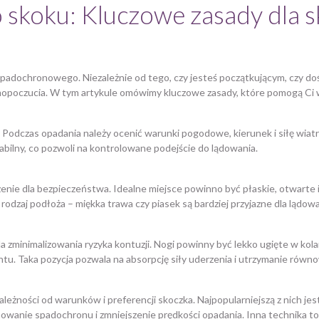
 skoku: Kluczowe zasady dla 
padochronowego. Niezależnie od tego, czy jesteś początkującym, czy 
amopoczucia. W tym artykule omówimy kluczowe zasady, które pomogą Ci 
 Podczas opadania należy ocenić warunki pogodowe, kierunek i siłę wiatr
tabilny, co pozwoli na kontrolowane podejście do lądowania.
e dla bezpieczeństwa. Idealne miejsce powinno być płaskie, otwarte i p
dzaj podłoża – miękka trawa czy piasek są bardziej przyjazne dla lądowan
a zminimalizowania ryzyka kontuzji. Nogi powinny być lekko ugięte w kola
tu. Taka pozycja pozwala na absorpcję siły uderzenia i utrzymanie rów
leżności od warunków i preferencji skoczka. Najpopularniejszą z nich jes
wanie spadochronu i zmniejszenie prędkości opadania. Inna technika to 