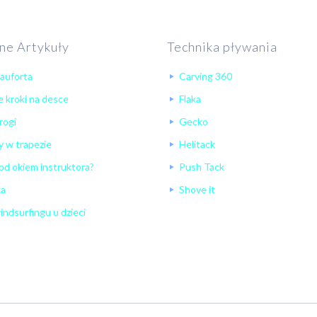
ne Artykuły
Technika pływania
eauforta
Carving 360
 kroki na desce
Flaka
rogi
Gecko
 w trapezie
Helitack
od okiem instruktora?
Push Tack
ka
Shove it
ndsurfingu u dzieci