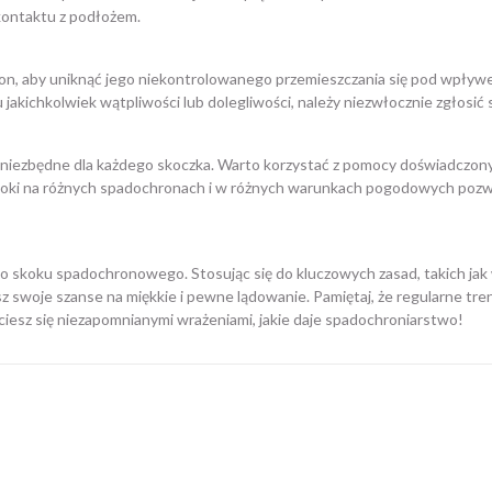
kontaktu z podłożem.
n, aby uniknąć jego niekontrolowanego przemieszczania się pod wpływem
 jakichkolwiek wątpliwości lub dolegliwości, należy niezwłocznie zgłosić
ą niezbędne dla każdego skoczka. Warto korzystać z pomocy doświadczon
oki na różnych spadochronach i w różnych warunkach pogodowych pozwo
skoku spadochronowego. Stosując się do kluczowych zasad, takich jak 
z swoje szanse na miękkie i pewne lądowanie. Pamiętaj, że regularne tren
i ciesz się niezapomnianymi wrażeniami, jakie daje spadochroniarstwo!