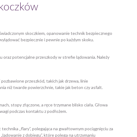
skoczków
doświadczonym skoczkiem, opanowanie technik bezpiecznego
wylądować bezpiecznie i pewnie po każdym skoku.
u oraz potencjalne przeszkody w strefie lądowania. Należy
ozbawione przeszkód, takich jak drzewa, linie
ia niż twarde powierzchnie, takie jak beton czy asfalt.
nach, stopy złączone, a ręce trzymane blisko ciała. Głowa
nowagi podczas kontaktu z podłożem.
t technika „flary”, polegająca na gwałtownym pociągnięciu za
„lądowanie z dobiegu”, które polega na utrzymaniu