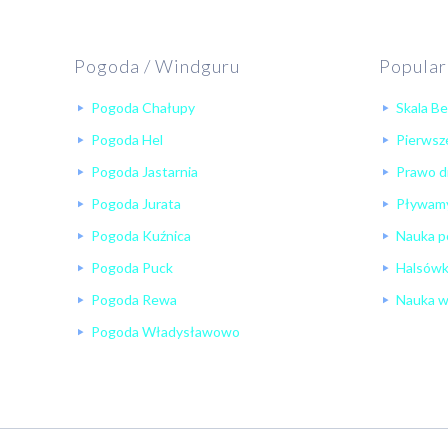
Pogoda / Windguru
Popular
Pogoda Chałupy
Skala B
Pogoda Hel
Pierwsze
Pogoda Jastarnia
Prawo d
Pogoda Jurata
Pływamy
Pogoda Kuźnica
Nauka p
Pogoda Puck
Halsów
Pogoda Rewa
Nauka wi
Pogoda Władysławowo