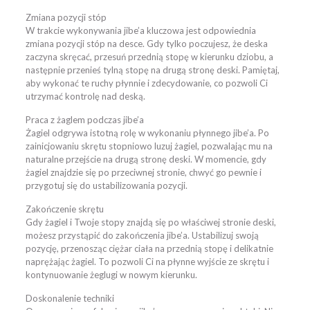
Zmiana pozycji stóp
W trakcie wykonywania jibe’a kluczowa jest odpowiednia
zmiana pozycji stóp na desce. Gdy tylko poczujesz, że deska
zaczyna skręcać, przesuń przednią stopę w kierunku dziobu, a
następnie przenieś tylną stopę na drugą stronę deski. Pamiętaj,
aby wykonać te ruchy płynnie i zdecydowanie, co pozwoli Ci
utrzymać kontrolę nad deską.
Praca z żaglem podczas jibe’a
Żagiel odgrywa istotną rolę w wykonaniu płynnego jibe’a. Po
zainicjowaniu skrętu stopniowo luzuj żagiel, pozwalając mu na
naturalne przejście na drugą stronę deski. W momencie, gdy
żagiel znajdzie się po przeciwnej stronie, chwyć go pewnie i
przygotuj się do ustabilizowania pozycji.
Zakończenie skrętu
Gdy żagiel i Twoje stopy znajdą się po właściwej stronie deski,
możesz przystąpić do zakończenia jibe’a. Ustabilizuj swoją
pozycję, przenosząc ciężar ciała na przednią stopę i delikatnie
naprężając żagiel. To pozwoli Ci na płynne wyjście ze skrętu i
kontynuowanie żeglugi w nowym kierunku.
Doskonalenie techniki