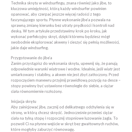
Technika skrętu w windsurfingu, znana również jako jibe, to
kluczowa umiejętność, którą każdy windsurfer powinien
opanować, aby czerpać jeszcze więcej radości z tego
fascynującego sportu. Płynne wykonanie jibe’a pozwala na
sprawną zmianę kierunku bez utraty prędkości i kontroli nad
deską. W tym artykule przedstawimy krok po kroku, jak
wykonać perfekcyjny skręt, dzięki któremu będziesz mógł
swobodnie eksplorować akweny i cieszyć się pełnią możliwości,
jakie daje windsurfing.
Przygotowanie do jibe’a
Zanim przystąpisz do wykonania skrętu, upewnij się, że panują
odpowiednie warunki wiatrowe i wodne. Idealnie, jeśli wiatr jest
umiarkowany i stabilny, a akwen nie jest zbyt zatłoczony. Przed
rozpoczęciem manewru przyjmij prawidłową pozycję na desce –
stopy powinny być ustawione równolegle do siebie, a ciężar
ciała równomiernie rozłożony.
Inicjacja skrętu
Aby zainicjować jibe, zacznij od delikatnego odchylenia się w
stronę, w którą chcesz skręcić. Jednocześnie przenieś ciężar
ciała na tylną stopę i rozpocznij stopniowe luzowanie żagla. To
pozwoli Ci na płynne wejście w skręt bez gwałtownych ruchów,
które mogłyby zaburzyć równowagę.