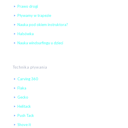
Prawo drogi
Pływamy w trapezie
Nauka pod okiem instruktora?
Halsówka
Nauka windsurfingu u dzieci
Technika pływania
Carving 360
Flaka
Gecko
Helitack
Push Tack
Shove it