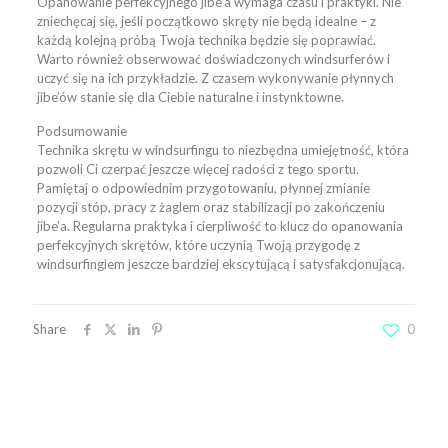
Opanowanie perfekcyjnego jibe’a wymaga czasu i praktyki. Nie
zniechęcaj się, jeśli początkowo skręty nie będą idealne – z
każdą kolejną próbą Twoja technika będzie się poprawiać.
Warto również obserwować doświadczonych windsurferów i
uczyć się na ich przykładzie. Z czasem wykonywanie płynnych
jibe’ów stanie się dla Ciebie naturalne i instynktowne.
Podsumowanie
Technika skrętu w windsurfingu to niezbędna umiejętność, która
pozwoli Ci czerpać jeszcze więcej radości z tego sportu.
Pamiętaj o odpowiednim przygotowaniu, płynnej zmianie
pozycji stóp, pracy z żaglem oraz stabilizacji po zakończeniu
jibe’a. Regularna praktyka i cierpliwość to klucz do opanowania
perfekcyjnych skrętów, które uczynią Twoją przygodę z
windsurfingiem jeszcze bardziej ekscytującą i satysfakcjonującą.
Share
0