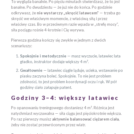
To wygląda banalnie. Po pięciu minutach stwierdzasz, że to
jest
banalne. Po dwudziestu — że już nie do końca. Po godzinie
odkrywasz, że
nie wystarczy „skręcić latawcem”
— trzeba go
skręcić we właściwym momencie, z właściwą siłą i przez
właściwy czas. Bo w przeciwnym razie wpada w „strefę mocy”,
siła pociągu rośnie 4-krotnie i Cię wyrywa.
Pierwsza godzina kończy się zwykle w jednym z dwóch
scenariuszy:
Spokojnie i metodycznie
— masz wyczucie, latawiec lata
gładko, instruktor dodaje większy 4 m².
Gwałtownie
— latawiec ciągle ląduje, ucieka, wstawanie po
piasku zaczyna boleć. Spokojnie. To nie jest problem
zdolności, to jest problem koordynacji oczu i rąk. W pół
godziny ciało załapuje patent.
Godziny 3–4: większy latawiec
Po opanowaniu treningowego dostaniesz 4 m². Różnica jest
natychmiast wyczuwalna — siła ciągu jest pięciokrotnie większa.
Po raz pierwszy musisz
aktywnie balansować ciężarem ciała
,
żeby nie zostać przewróconym przez wiatr.