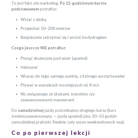
To jest fakt, nie marketing.
Po 12-godzinnym kursie
podstawowym
potrafisz:
Wstać z deską
Przejechać 50–200 metrów
Bezpiecznie zatrzymać się i wrócić bodydragiem
Czego jeszcze NIE potrafisz
:
Płynąć skutecznie pod wiatr (upwind)
Halsować
Wracać do tego samego punktu, z którego wystartowałeś
Pływać w warunkach mocniejszych niż 8 m/s
Nic związanego ze skokami, transition czy
zaawansowanymi manewrami
Do
samodzielnej
jazdy potrzebujesz drugiego kursu (kurs
średniozaawansowany — jazda upwind) plus 30–50 godzin
samodzielnej praktyki. Realnie: cały sezon weekendowych sesji.
Co po pierwszej lekcji