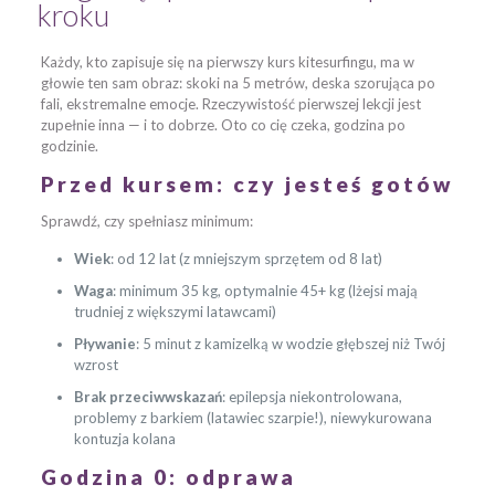
kroku
Każdy, kto zapisuje się na pierwszy kurs kitesurfingu, ma w
głowie ten sam obraz: skoki na 5 metrów, deska szorująca po
fali, ekstremalne emocje. Rzeczywistość pierwszej lekcji jest
zupełnie inna — i to dobrze. Oto co cię czeka, godzina po
godzinie.
Przed kursem: czy jesteś gotów
Sprawdź, czy spełniasz minimum:
Wiek
: od 12 lat (z mniejszym sprzętem od 8 lat)
Waga
: minimum 35 kg, optymalnie 45+ kg (lżejsi mają
trudniej z większymi latawcami)
Pływanie
: 5 minut z kamizelką w wodzie głębszej niż Twój
wzrost
Brak przeciwwskazań
: epilepsja niekontrolowana,
problemy z barkiem (latawiec szarpie!), niewykurowana
kontuzja kolana
Godzina 0: odprawa