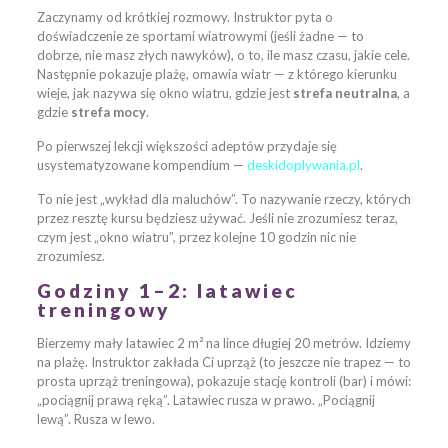
Zaczynamy od krótkiej rozmowy. Instruktor pyta o
doświadczenie ze sportami wiatrowymi (jeśli żadne — to
dobrze, nie masz złych nawyków), o to, ile masz czasu, jakie cele.
Następnie pokazuje plażę, omawia wiatr — z którego kierunku
wieje, jak nazywa się okno wiatru, gdzie jest
strefa neutralna
, a
gdzie
strefa mocy
.
Po pierwszej lekcji większości adeptów przydaje się
usystematyzowane kompendium —
deskidoplywania.pl
.
To nie jest „wykład dla maluchów”. To nazywanie rzeczy, których
przez resztę kursu będziesz używać. Jeśli nie zrozumiesz teraz,
czym jest „okno wiatru”, przez kolejne 10 godzin nic nie
zrozumiesz.
Godziny 1–2: latawiec
treningowy
Bierzemy mały latawiec 2 m² na lince długiej 20 metrów. Idziemy
na plażę. Instruktor zakłada Ci uprząż (to jeszcze nie trapez — to
prosta uprząż treningowa), pokazuje stację kontroli (bar) i mówi:
„pociągnij prawą ręką”. Latawiec rusza w prawo. „Pociągnij
lewą”. Rusza w lewo.