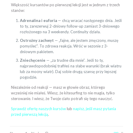
Większość kursantów po pierwszej lekcji jest w jednym z trzech
stanów:
Adrenalina i euforia
— chcą wracać następnego dnia. Jeśli
to ty, zarezerwuj 2-dniowy follow-up zamiast 3-dniowego
rozłożonego na 3 weekendy. Continuity działa.
Ostrożny zachwyt
— „fajne, ale jestem zmęczony, muszę
pomyśleć”. To zdrowa reakcja. Wróć w sezonie z 3-
dniowym pakietem.
Zniechęcenie
— „za trudne dla mnie”. Jeśli to ty,
najprawdopodobniej trafiłeś na słabe warunki (brak wiatru
lub za mocny wiatr). Daj sobie drugą szansę przy lepszej
pogodzie.
Niezależnie od reakcji — masz w głowie obraz, którego
wcześniej nie miałeś. Wiesz, że kitesurfing to nie magia, tylko
sterowanie. I wiesz, że Twoje ciało potrafi się tego nauczyć.
Sprawdź ofertę naszych kursów
lub
napisz, jeśli masz pytania
przed pierwszą lekcją
.