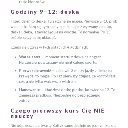
razie kłopotów
Godziny 9–12: deska
Trzeci dzień to deska. Tu zaczyna się magia. Pierwsze 5–10 prób
wstania kończą się tym samym — zostajesz wyrwany ze stóp,
deska ucieka, latawiec ląduje na wodzie. To normalne. Po 15.
próbie zaczyna się układać.
Czego się uczysz w tych ostatnich 4 godzinach:
Water start
— moment startu z deską na nogach.
Najczęściej powtarzany element całego sportu.
Pierwsza krawędź
— zaledwie 3 metry jazdy z deską na
krawędzi to magia. Po raz pierwszy czujesz, że
kontrolujesz
coś
, a nie tylko walczysz z wiatrem.
Hamowanie
— kładziesz deskę płasko, latawiec na 12. To
zmniejsza prędkość. Niezbędne do bezpiecznego
zatrzymania.
Czego pierwszy kurs Cię NIE
nauczy
Nie pójdziesz na otwarty Bałtyk samodzielnie po jednym kursie.