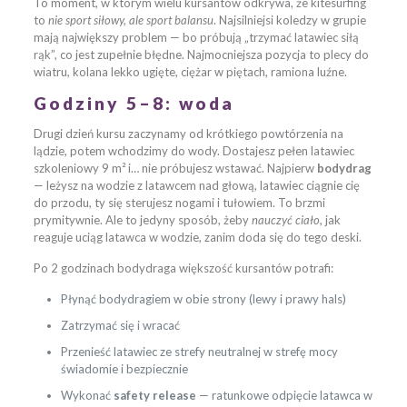
To moment, w którym wielu kursantów odkrywa, że kitesurfing
to
nie sport siłowy, ale sport balansu
. Najsilniejsi koledzy w grupie
mają największy problem — bo próbują „trzymać latawiec siłą
rąk”, co jest zupełnie błędne. Najmocniejsza pozycja to plecy do
wiatru, kolana lekko ugięte, ciężar w piętach, ramiona luźne.
Godziny 5–8: woda
Drugi dzień kursu zaczynamy od krótkiego powtórzenia na
lądzie, potem wchodzimy do wody. Dostajesz pełen latawiec
szkoleniowy 9 m² i… nie próbujesz wstawać. Najpierw
bodydrag
— leżysz na wodzie z latawcem nad głową, latawiec ciągnie cię
do przodu, ty się sterujesz nogami i tułowiem. To brzmi
prymitywnie. Ale to jedyny sposób, żeby
nauczyć ciało
, jak
reaguje uciąg latawca w wodzie, zanim doda się do tego deski.
Po 2 godzinach bodydraga większość kursantów potrafi:
Płynąć bodydragiem w obie strony (lewy i prawy hals)
Zatrzymać się i wracać
Przenieść latawiec ze strefy neutralnej w strefę mocy
świadomie i bezpiecznie
Wykonać
safety release
— ratunkowe odpięcie latawca w