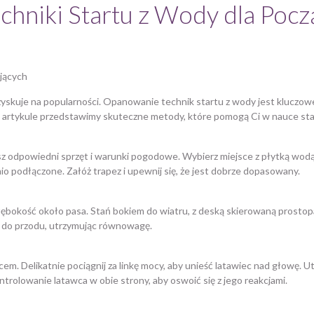
echniki Startu z Wody dla Poc
ujących
 zyskuje na popularności. Opanowanie technik startu z wody jest kluczowe
 artykule przedstawimy skuteczne metody, które pomogą Ci w nauce sta
asz odpowiedni sprzęt i warunki pogodowe. Wybierz miejsce z płytką wodą
 podłączone. Załóż trapez i upewnij się, że jest dobrze dopasowany.
ębokość około pasa. Stań bokiem do wiatru, z deską skierowaną prostopad
ko do przodu, utrzymując równowagę.
em. Delikatnie pociągnij za linkę mocy, aby unieść latawiec nad głowę. Ut
rolowanie latawca w obie strony, aby oswoić się z jego reakcjami.