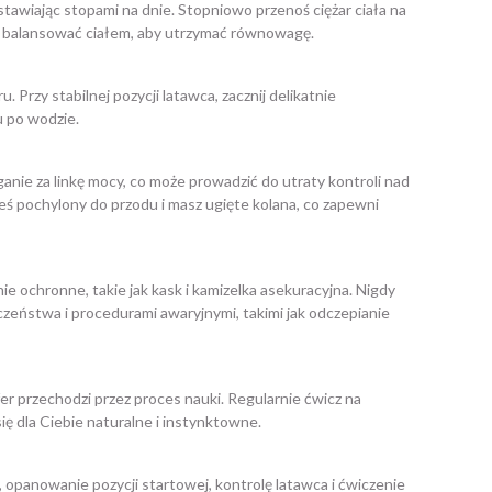
stawiając stopami na dnie. Stopniowo przenoś ciężar ciała na
nij balansować ciałem, aby utrzymać równowagę.
Przy stabilnej pozycji latawca, zacznij delikatnie
u po wodzie.
anie za linkę mocy, co może prowadzić do utraty kontroli nad
teś pochylony do przodu i masz ugięte kolana, co zapewni
 ochronne, takie jak kask i kamizelka asekuracyjna. Nigdy
zeństwa i procedurami awaryjnymi, takimi jak odczepianie
fer przechodzi przez proces nauki. Regularnie ćwicz na
ię dla Ciebie naturalne i instynktowne.
opanowanie pozycji startowej, kontrolę latawca i ćwiczenie