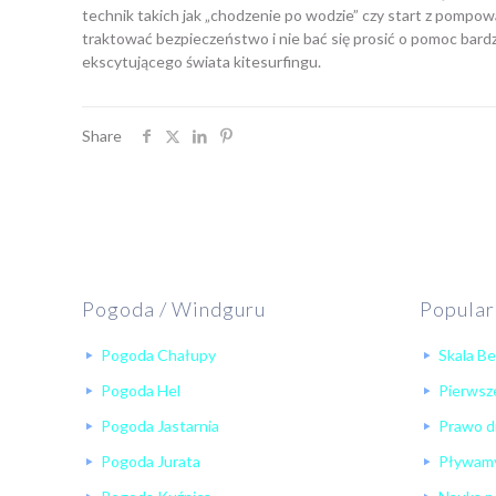
technik takich jak „chodzenie po wodzie” czy start z pompow
traktować bezpieczeństwo i nie bać się prosić o pomoc bardzi
ekscytującego świata kitesurfingu.
Share
Pogoda / Windguru
Popular
Pogoda Chałupy
Skala B
Pogoda Hel
Pierwsze
Pogoda Jastarnia
Prawo d
Pogoda Jurata
Pływamy