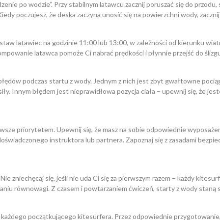
zenie po wodzie”. Przy stabilnym latawcu zacznij poruszać się do przodu, 
Kiedy poczujesz, że deska zaczyna unosić się na powierzchni wody, zacz
w latawiec na godzinie 11:00 lub 13:00, w zależności od kierunku wiatru. 
mpowanie latawca pomoże Ci nabrać prędkości i płynnie przejść do ślizg
błędów podczas startu z wody. Jednym z nich jest zbyt gwałtowne pociąg
iły. Innym błędem jest nieprawidłowa pozycja ciała – upewnij się, że jes
sze priorytetem. Upewnij się, że masz na sobie odpowiednie wyposażenie
świadczonego instruktora lub partnera. Zapoznaj się z zasadami bezpiec
e zniechęcaj się, jeśli nie uda Ci się za pierwszym razem – każdy kitesur
ymaniu równowagi. Z czasem i powtarzaniem ćwiczeń, starty z wody staną s
 każdego początkującego kitesurfera. Przez odpowiednie przygotowanie, 