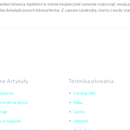
aniem latawca, będziesz w stanie bezpiecznie i pewnie rozpocząć swoją p
ej doświadczonych kitesurferów. Z czasem i praktykę, starty z wody staną
ne Artykuły
Technika pływania
eauforta
Carving 360
 kroki na desce
Flaka
rogi
Gecko
 w trapezie
Helitack