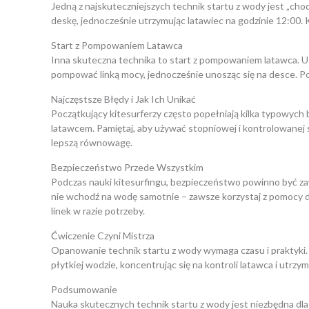
Jedną z najskuteczniejszych technik startu z wody jest „chod
deskę, jednocześnie utrzymując latawiec na godzinie 12:00. 
Start z Pompowaniem Latawca
Inna skuteczna technika to start z pompowaniem latawca. Usta
pompować linką mocy, jednocześnie unosząc się na desce. Po
Najczęstsze Błędy i Jak Ich Unikać
Początkujący kitesurferzy często popełniają kilka typowych 
latawcem. Pamiętaj, aby używać stopniowej i kontrolowanej s
lepszą równowagę.
Bezpieczeństwo Przede Wszystkim
Podczas nauki kitesurfingu, bezpieczeństwo powinno być zaw
nie wchodź na wodę samotnie – zawsze korzystaj z pomocy do
linek w razie potrzeby.
Ćwiczenie Czyni Mistrza
Opanowanie technik startu z wody wymaga czasu i praktyki. Ni
płytkiej wodzie, koncentrując się na kontroli latawca i utrz
Podsumowanie
Nauka skutecznych technik startu z wody jest niezbędna dla