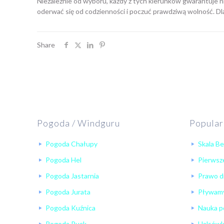
Niezależnie od wyboru, każdy z tych kierunków gwarantuje nie
oderwać się od codzienności i poczuć prawdziwą wolność. Dlat
Share
Pogoda / Windguru
Popular
Pogoda Chałupy
Skala B
Pogoda Hel
Pierwsze
Pogoda Jastarnia
Prawo d
Pogoda Jurata
Pływamy
Pogoda Kuźnica
Nauka p
Pogoda Puck
Halsów