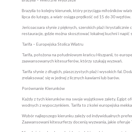
Brazylia to kolejny kierunek, który przyciąga miłośników wi
lipca do lutego, a wiatr osiąga prędkość od 15 do 30 węzłów.
Jericoacoara słynie z pięknych, szerokich plaż i krystaliczn
restauracje, gdzie można skosztować lokalnej kuchni i napić s
Tarifa – Europejska Stolica Wiatru
Tarifa, położona na południowym krańcu Hiszpanii, to europej
zaawansowanych kitesurferów, którzy szukają wyzwań.
Tarifa słynie z długich, piaszczystych plaż i wysokich fal. 
zrelaksować się w jednej z licznych kawiarni lub barów.
Porównanie Kierunków
Każdy z tych kierunków ma swoje wyjątkowe zalety. Egipt ofe
wodnych z wypoczynkiem. Tarifa to z kolei europejska mekk
Wybór najlepszego kierunku zależy od indywidualnych prefere
Zaawansowani kitesurferzy docenią wyzwania, jakie oferuje T