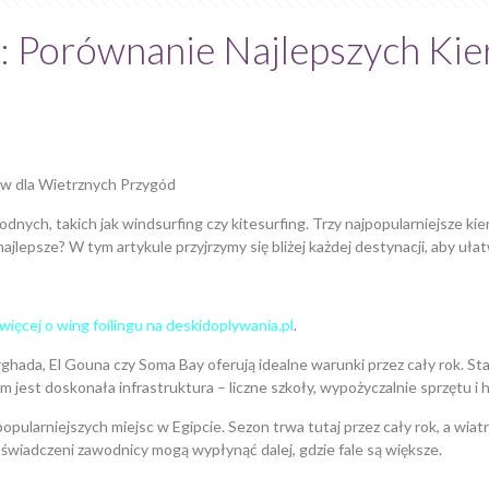
ifa: Porównanie Najlepszych K
ków dla Wietrznych Przygód
ch, takich jak windsurfing czy kitesurfing. Trzy najpopularniejsze kierun
ajlepsze? W tym artykule przyjrzymy się bliżej każdej destynacji, aby ułat
więcej o wing foilingu na deskidoplywania.pl
.
rghada, El Gouna czy Soma Bay oferują idealne warunki przez cały rok. Sta
 jest doskonała infrastruktura – liczne szkoły, wypożyczalnie sprzętu 
larniejszych miejsc w Egipcie. Sezon trwa tutaj przez cały rok, a wiatr
doświadczeni zawodnicy mogą wypłynąć dalej, gdzie fale są większe.