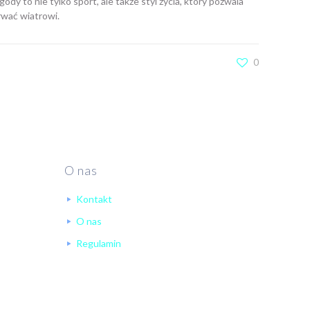
dy to nie tylko sport, ale także styl życia, który pozwala
rwać wiatrowi.
0
O nas
Kontakt
O nas
Regulamin