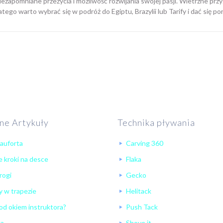
zapomniane przeżycia i możliwość rozwijania swojej pasji. Wietrzne przygo
ego warto wybrać się w podróż do Egiptu, Brazylii lub Tarify i dać się po
ne Artykuły
Technika pływania
eauforta
Carving 360
 kroki na desce
Flaka
rogi
Gecko
 w trapezie
Helitack
od okiem instruktora?
Push Tack
ka
Shove it