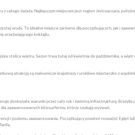
atru z całego świata. Najlepszym miejscem jest region Jericoacoara, poł
ie czystej wody. To idealne miejsce zarówno dla początkujących, jak i zaa
ię orzeźwiającego koktajlu.
ska stolica wiatru. Sezon trwa tutaj od kwietnia do października, a wiat
Dodatkową atrakcją są malownicze krajobrazy i urokliwe miasteczko z wąski
ruje doskonałe warunki przez cały rok i świetną infrastrukturę. Brazylia
a dla zaawansowanych kitesurferów, którzy szukają wyzwań.
ncji i poziomu zaawansowania. Początkujący powinni rozważyć Egipt lub B
arifa.