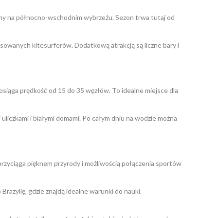
ożony na północno-wschodnim wybrzeżu. Sezon trwa tutaj od
wansowanych kitesurferów. Dodatkową atrakcją są liczne bary i
r osiąga prędkość od 15 do 35 węzłów. To idealne miejsce dla
mi uliczkami i białymi domami. Po całym dniu na wodzie można
 przyciąga pięknem przyrody i możliwością połączenia sportów
razylię, gdzie znajdą idealne warunki do nauki.