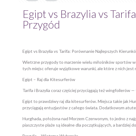
Egipt vs Brazylia vs Tar
Przygód
Egipt vs Brazylia vs Tarifa: Porównanie Najlepszych Kierun
Wietrzne przygody to marzenie wielu miłośników sportów wodny
tych miejsc oferuje wyjątkowe warunki, ale które z nich jest n
Egipt – Raj dla Kitesurferów
Tarifa i Brazylia coraz częściej przyciągają też wingfoilerów —
Egipt to prawdziwy raj dla kitesurferów. Miejsca takie jak Hu
przyciągają entuzjastów z całego świata. Dodatkowym atutem
Hurghada, położona nad Morzem Czerwonym, to jedno z najpopu
piaszczyste plaże są idealne dla początkujących, a bardziej 
Brazylia – Wietrzne Wybrzeże