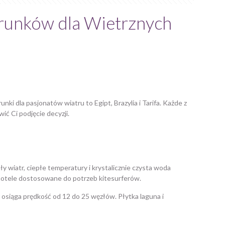
ierunków dla Wietrznych
ki dla pasjonatów wiatru to Egipt, Brazylia i Tarifa. Każde z
wić Ci podjęcie decyzji.
ły wiatr, ciepłe temperatury i krystalicznie czysta woda
i hotele dostosowane do potrzeb kitesurferów.
 osiąga prędkość od 12 do 25 węzłów. Płytka laguna i