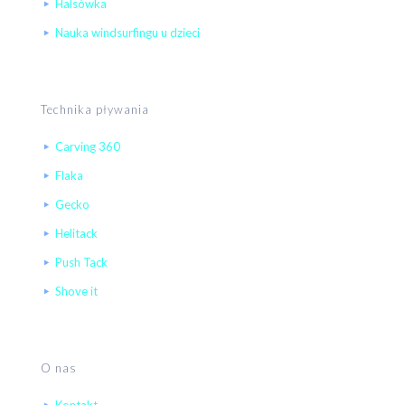
Halsówka
Nauka windsurfingu u dzieci
Technika pływania
Carving 360
Flaka
Gecko
Helitack
Push Tack
Shove it
O nas