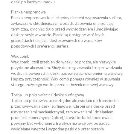
deski po każdym upadku.
Pianka neoprenowa
Pianka neoprenowa to niezbędny element wyposażenia surfera,
zwłaszcza w chłodniejszych wodach. Zapewnia ona izolację
termiczną, chroniąc ciało przed wychłodzeniem i umożliwiając
dłuższe sesje w wodzie. Pianki są dostępne w różnych
grubościach i krojach, dostosowanych do warunków
pogodowych i preferencji surfera.
Wax comb
Wax comb, czyli grzebień do wosku, to proste, ale niezwykle
przydatne akcesorium. Służy do rozgrzewania i rozprowadzania
wosku na powierzchni deski, zapewniając równomierną warstwę
i lepszą przyczepność. Wax comb pomaga również w usuwaniu
starego, zużytego wosku przed nałożeniem nowej warstwy.
Torba lub pokrowiec na deskę surfingową
Torba lub pokrowiec to niezbędne akcesorium do transportu i
przechowywania deski surfingowej. Chroni ona deskę przed
uszkodzeniami mechanicznymi, zarysowaniami i działaniem
promieni słonecznych. Dobrej jakości torba lub pokrowiec
powinny być wykonane z trwałych materiałów, posiadać
wyściełane wnętrze i wygodne paski do przenoszenia.