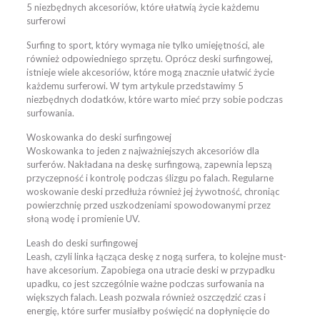
5 niezbędnych akcesoriów, które ułatwią życie każdemu
surferowi
Surfing to sport, który wymaga nie tylko umiejętności, ale
również odpowiedniego sprzętu. Oprócz deski surfingowej,
istnieje wiele akcesoriów, które mogą znacznie ułatwić życie
każdemu surferowi. W tym artykule przedstawimy 5
niezbędnych dodatków, które warto mieć przy sobie podczas
surfowania.
Woskowanka do deski surfingowej
Woskowanka to jeden z najważniejszych akcesoriów dla
surferów. Nakładana na deskę surfingową, zapewnia lepszą
przyczepność i kontrolę podczas ślizgu po falach. Regularne
woskowanie deski przedłuża również jej żywotność, chroniąc
powierzchnię przed uszkodzeniami spowodowanymi przez
słoną wodę i promienie UV.
Leash do deski surfingowej
Leash, czyli linka łącząca deskę z nogą surfera, to kolejne must-
have akcesorium. Zapobiega ona utracie deski w przypadku
upadku, co jest szczególnie ważne podczas surfowania na
większych falach. Leash pozwala również oszczędzić czas i
energię, które surfer musiałby poświęcić na dopłynięcie do